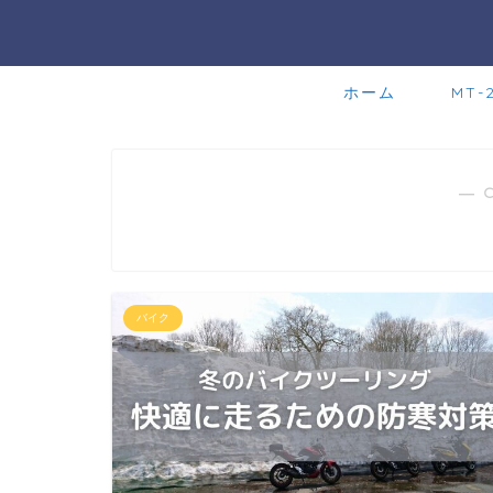
ホーム
MT-
― 
バイク