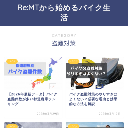
Re:MTから始めるバイク生
活
― CATEGORY ―
盗難対策
バイク
バイク
【2026年最新データ】バイク
バイク盗難対策のやりすぎは
盗難件数が多い都道府県ラン
よくない？必要な理由と効果
キング
的な方法を解説
2026年3月29日
2025年3月12日
バイク
バイク