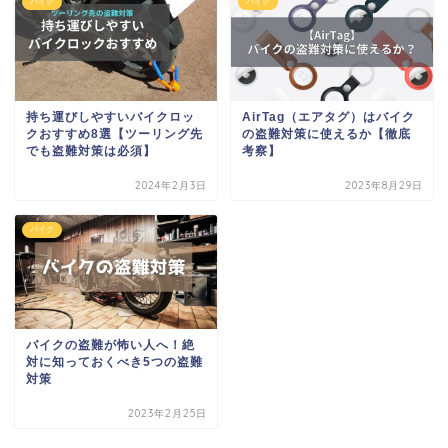
バイク
バイク
持ち運びしやすいバイクロッ
AirTag（エアタグ）はバイク
クおすすめ8選【ツーリング先
の盗難対策に使えるか【徹底
でも盗難対策は必須】
考察】
2024年2月3日
2023年8月29日
バイク
バイクの盗難が怖い人へ！絶
対に知っておくべき5つの盗難
対策
2023年2月25日