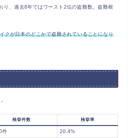
しており、過去8年ではワースト2位の盗難数。盗難根
バイクが日本のどこかで盗難されていることになり
り。
検挙件数
検挙率
70件
20.4%