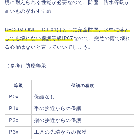
境に耐えられる性能が必要なので、防塵・防水等級が
高いものがおすすめ。
B+COM ONE、DT-01はともに完全防塵、水中に落と
しても壊れない保護等級IP67
なので、突然の雨で壊れ
る心配はないと言っていいでしょう。
（参考）防塵等級
等級
保護の程度
IP0x
保護なし
IP1x
手の接近からの保護
IP2x
指の接近からの保護
IP3x
工具の先端からの保護