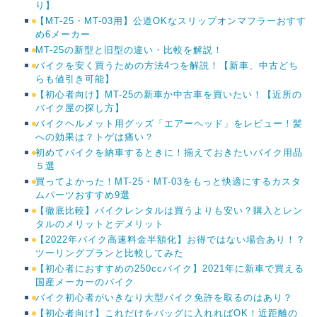
り】
【MT-25・MT-03用】公道OKなスリップオンマフラーおすす
め6メーカー
MT-25の新型と旧型の違い・比較を解説！
バイクを安く買うための方法4つを解説！【新車、中古どち
らも値引き可能】
【初心者向け】MT-25の新車か中古車を買いたい！【近所の
バイク屋の探し方】
バイクヘルメット用グッズ「エアーヘッド」をレビュー！髪
への効果は？トゲは痛い？
初めてバイクを納車するときに！揃えておきたいバイク用品
５選
買ってよかった！MT-25・MT-03をもっと快適にするカスタ
ムパーツおすすめ9選
【徹底比較】バイクレンタルは買うよりも安い？購入とレン
タルのメリットとデメリット
【2022年バイク高速料金半額化】お得ではない場合あり！？
ツーリングプランと比較してみた
【初心者におすすめの250ccバイク】2021年に新車で買える
国産メーカーのバイク
バイク初心者がいきなり大型バイク免許を取るのはあり？
【初心者向け】これだけをバッグに入れればOK！近距離の