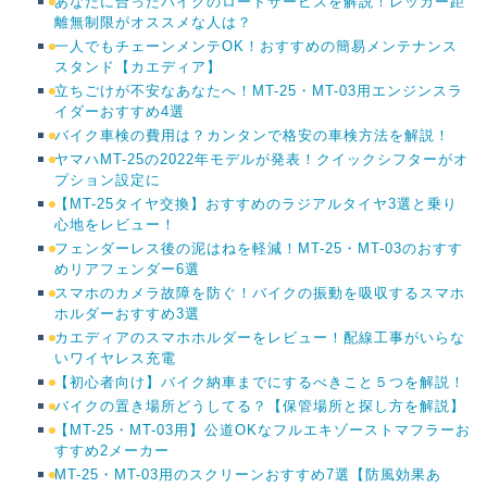
あなたに合ったバイクのロードサービスを解説！レッカー距
離無制限がオススメな人は？
一人でもチェーンメンテOK！おすすめの簡易メンテナンス
スタンド【カエディア】
立ちごけが不安なあなたへ！MT-25・MT-03用エンジンスラ
イダーおすすめ4選
バイク車検の費用は？カンタンで格安の車検方法を解説！
ヤマハMT-25の2022年モデルが発表！クイックシフターがオ
プション設定に
【MT-25タイヤ交換】おすすめのラジアルタイヤ3選と乗り
心地をレビュー！
フェンダーレス後の泥はねを軽減！MT-25・MT-03のおすす
めリアフェンダー6選
スマホのカメラ故障を防ぐ！バイクの振動を吸収するスマホ
ホルダーおすすめ3選
カエディアのスマホホルダーをレビュー！配線工事がいらな
いワイヤレス充電
【初心者向け】バイク納車までにするべきこと５つを解説！
バイクの置き場所どうしてる？【保管場所と探し方を解説】
【MT-25・MT-03用】公道OKなフルエキゾーストマフラーお
すすめ2メーカー
MT-25・MT-03用のスクリーンおすすめ7選【防風効果あ