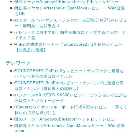
謎のメーカーAnpoowのBluetoothヘッドセットレビュー
骨伝導イヤホンAftershokz OpenMoveレビュー！Web会議
もOK
ロジクール ワイヤレストラックボールERGO M575をレビュ
ー！腱鞘炎にも効果あり
テレワークにおすすめ！効率が格段にアップするグッズ・ア
イテム７選
Ankerの防水スピーカー「SoundCore2」2年使用レビュー
【お風呂に最適】
テレワーク
SOUNDPEATS GoFree2をレビュー！テレワークに最適な
ハイレゾ対応の高音質イヤホン
SOUNDPEATS RunFreeレビュー！ランニングに最適な高
音質イヤホン【骨伝導との比較も】
ロジクールMX KEYS KX800レビュー！テンションが上がる
高級ワイヤレスキーボード
iCleverのワイヤレスキーボードIC-BK22をレビュー！薄くて
軽いので持ち運びにも
謎のメーカーAnpoowのBluetoothヘッドセットレビュー
骨伝導イヤホンAftershokz OpenMoveレビュー！Web会議
もOK