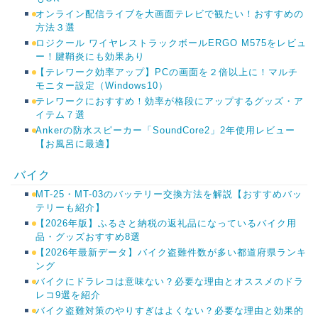
オンライン配信ライブを大画面テレビで観たい！おすすめの
方法３選
ロジクール ワイヤレストラックボールERGO M575をレビュ
ー！腱鞘炎にも効果あり
【テレワーク効率アップ】PCの画面を２倍以上に！マルチ
モニター設定（Windows10）
テレワークにおすすめ！効率が格段にアップするグッズ・ア
イテム７選
Ankerの防水スピーカー「SoundCore2」2年使用レビュー
【お風呂に最適】
バイク
MT-25・MT-03のバッテリー交換方法を解説【おすすめバッ
テリーも紹介】
【2026年版】ふるさと納税の返礼品になっているバイク用
品・グッズおすすめ8選
【2026年最新データ】バイク盗難件数が多い都道府県ランキ
ング
バイクにドラレコは意味ない？必要な理由とオススメのドラ
レコ9選を紹介
バイク盗難対策のやりすぎはよくない？必要な理由と効果的