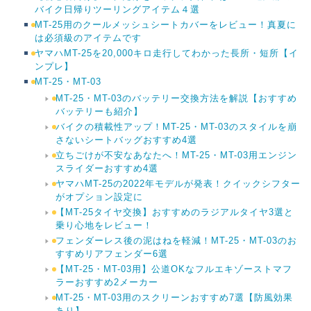
バイク日帰りツーリングアイテム４選
MT-25用のクールメッシュシートカバーをレビュー！真夏に
は必須級のアイテムです
ヤマハMT-25を20,000キロ走行してわかった長所・短所【イ
ンプレ】
MT-25・MT-03
MT-25・MT-03のバッテリー交換方法を解説【おすすめ
バッテリーも紹介】
バイクの積載性アップ！MT-25・MT-03のスタイルを崩
さないシートバッグおすすめ4選
立ちごけが不安なあなたへ！MT-25・MT-03用エンジン
スライダーおすすめ4選
ヤマハMT-25の2022年モデルが発表！クイックシフター
がオプション設定に
【MT-25タイヤ交換】おすすめのラジアルタイヤ3選と
乗り心地をレビュー！
フェンダーレス後の泥はねを軽減！MT-25・MT-03のお
すすめリアフェンダー6選
【MT-25・MT-03用】公道OKなフルエキゾーストマフ
ラーおすすめ2メーカー
MT-25・MT-03用のスクリーンおすすめ7選【防風効果
あり】