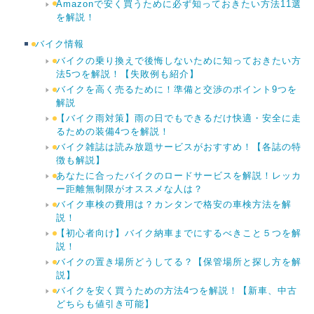
Amazonで安く買うために必ず知っておきたい方法11選
を解説！
バイク情報
バイクの乗り換えで後悔しないために知っておきたい方
法5つを解説！【失敗例も紹介】
バイクを高く売るために！準備と交渉のポイント9つを
解説
【バイク雨対策】雨の日でもできるだけ快適・安全に走
るための装備4つを解説！
バイク雑誌は読み放題サービスがおすすめ！【各誌の特
徴も解説】
あなたに合ったバイクのロードサービスを解説！レッカ
ー距離無制限がオススメな人は？
バイク車検の費用は？カンタンで格安の車検方法を解
説！
【初心者向け】バイク納車までにするべきこと５つを解
説！
バイクの置き場所どうしてる？【保管場所と探し方を解
説】
バイクを安く買うための方法4つを解説！【新車、中古
どちらも値引き可能】