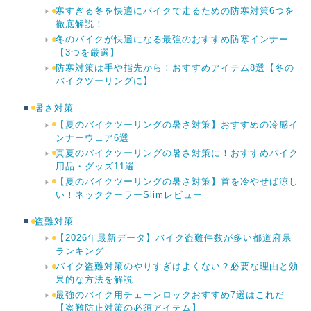
寒すぎる冬を快適にバイクで走るための防寒対策6つを
徹底解説！
冬のバイクが快適になる最強のおすすめ防寒インナー
【3つを厳選】
防寒対策は手や指先から！おすすめアイテム8選【冬の
バイクツーリングに】
暑さ対策
【夏のバイクツーリングの暑さ対策】おすすめの冷感イ
ンナーウェア6選
真夏のバイクツーリングの暑さ対策に！おすすめバイク
用品・グッズ11選
【夏のバイクツーリングの暑さ対策】首を冷やせば涼し
い！ネッククーラーSlimレビュー
盗難対策
【2026年最新データ】バイク盗難件数が多い都道府県
ランキング
バイク盗難対策のやりすぎはよくない？必要な理由と効
果的な方法を解説
最強のバイク用チェーンロックおすすめ7選はこれだ
【盗難防止対策の必須アイテム】