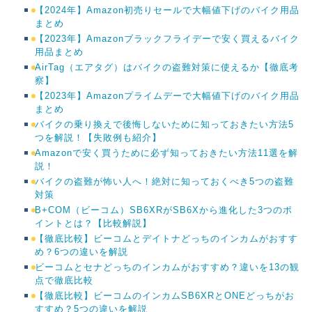
【2024年】Amazon初売りセールで大幅値下げのバイク用品
まとめ
【2023年】Amazonブラックフライデーで安く買えるバイク
用品まとめ
AirTag（エアタグ）はバイクの盗難対策に使えるか【徹底考
察】
【2023年】Amazonプライムデーで大幅値下げのバイク用品
まとめ
バイクの乗り換えで後悔しないために知っておきたい方法5
つを解説！【失敗例も紹介】
Amazonで安く買うために必ず知っておきたい方法11選を解
説！
バイクの盗難が怖い人へ！絶対に知っておくべき5つの盗難
対策
B+COM（ビーコム）SB6XRがSB6Xから進化した3つのポ
イントとは？【比較解説】
【徹底比較】ビーコムとデイトナどっちのインカムがおすす
め？6つの違いを解説
ビーコムとセナどっちのインカムがおすすめ？違いを13の観
点で徹底比較
【徹底比較】ビーコムのインカムSB6XRとONEどっちがお
すすめ？5つの違いを解説