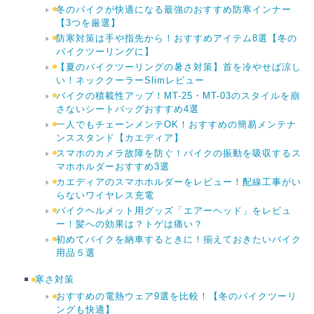
冬のバイクが快適になる最強のおすすめ防寒インナー
【3つを厳選】
防寒対策は手や指先から！おすすめアイテム8選【冬の
バイクツーリングに】
【夏のバイクツーリングの暑さ対策】首を冷やせば涼し
い！ネッククーラーSlimレビュー
バイクの積載性アップ！MT-25・MT-03のスタイルを崩
さないシートバッグおすすめ4選
一人でもチェーンメンテOK！おすすめの簡易メンテナ
ンススタンド【カエディア】
スマホのカメラ故障を防ぐ！バイクの振動を吸収するス
マホホルダーおすすめ3選
カエディアのスマホホルダーをレビュー！配線工事がい
らないワイヤレス充電
バイクヘルメット用グッズ「エアーヘッド」をレビュ
ー！髪への効果は？トゲは痛い？
初めてバイクを納車するときに！揃えておきたいバイク
用品５選
寒さ対策
おすすめの電熱ウェア9選を比較！【冬のバイクツーリ
ングも快適】