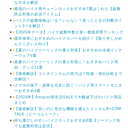
な方法を解説
最強のバイク用チェーンロックおすすめ7選はこれだ【盗難
防止対策の必須アイテム】
バイクの盗難保険はいる？いらない？迷ったときの判断ポイ
ント3つを解説！
【2025年データ】バイク盗難件数が多い都道府県ランキング
屋外保管におすすめのバイクカバーを紹介！【取り外しがめ
んどくさい人向け】
【夏のバイクツーリングの暑さ対策】おすすめの冷感インナ
ーウェア6選
真夏のバイクツーリングの暑さ対策に！おすすめバイク用
品・グッズ11選
【徹底解説】コミネインカムの実力は？性能・他社比較まで
全解説！
スマホの落下・故障を完全に防ぐ！バイク用スマートモニタ
ーおすすめ4選
【2024年】Amazon新生活SALEで大幅値下げのバイク用品
まとめ
【徹底解説】安いのに充分な機能を備えたインカムB+COM
TALK（ビーコムトーク）
持ち運びしやすいバイクロックおすすめ8選【ツーリング先
でも盗難対策は必須】