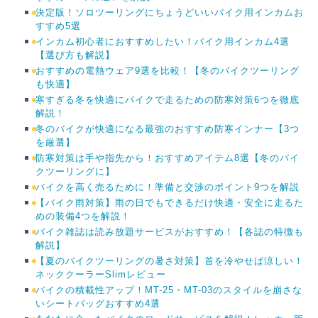
決定版！ソロツーリングにちょうどいいバイク用インカムお
すすめ5選
インカム初心者におすすめしたい！バイク用インカム4選
【選び方も解説】
おすすめの電熱ウェア9選を比較！【冬のバイクツーリング
も快適】
寒すぎる冬を快適にバイクで走るための防寒対策6つを徹底
解説！
冬のバイクが快適になる最強のおすすめ防寒インナー【3つ
を厳選】
防寒対策は手や指先から！おすすめアイテム8選【冬のバイ
クツーリングに】
バイクを高く売るために！準備と交渉のポイント9つを解説
【バイク雨対策】雨の日でもできるだけ快適・安全に走るた
めの装備4つを解説！
バイク雑誌は読み放題サービスがおすすめ！【各誌の特徴も
解説】
【夏のバイクツーリングの暑さ対策】首を冷やせば涼しい！
ネッククーラーSlimレビュー
バイクの積載性アップ！MT-25・MT-03のスタイルを崩さな
いシートバッグおすすめ4選