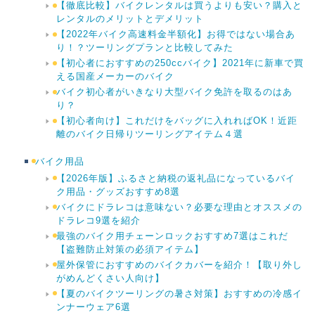
【徹底比較】バイクレンタルは買うよりも安い？購入と
レンタルのメリットとデメリット
【2022年バイク高速料金半額化】お得ではない場合あ
り！？ツーリングプランと比較してみた
【初心者におすすめの250ccバイク】2021年に新車で買
える国産メーカーのバイク
バイク初心者がいきなり大型バイク免許を取るのはあ
り？
【初心者向け】これだけをバッグに入れればOK！近距
離のバイク日帰りツーリングアイテム４選
バイク用品
【2026年版】ふるさと納税の返礼品になっているバイ
ク用品・グッズおすすめ8選
バイクにドラレコは意味ない？必要な理由とオススメの
ドラレコ9選を紹介
最強のバイク用チェーンロックおすすめ7選はこれだ
【盗難防止対策の必須アイテム】
屋外保管におすすめのバイクカバーを紹介！【取り外し
がめんどくさい人向け】
【夏のバイクツーリングの暑さ対策】おすすめの冷感イ
ンナーウェア6選